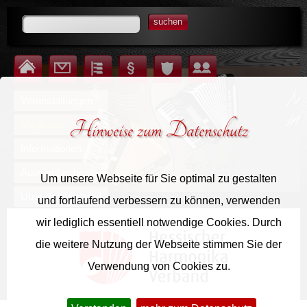
suchen
Startseite
Kontakt
Inhalt
Impressum
Datenschutz
Login für Mitglieder
Veranstaltungen
Hinweise zum Datenschutz
Mitglieder
Informationen
Auswahlorchester
Um unsere Webseite für Sie optimal zu gestalten
Über den Verband
und fortlaufend verbessern zu können, verwenden
wir lediglich essentiell notwendige Cookies. Durch
die weitere Nutzung der Webseite stimmen Sie der
Verwendung von Cookies zu.