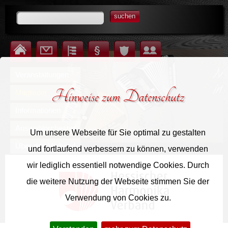
suchen
Startseite
Kontakt
Inhalt
Impressum
Datenschutz
Login für Mitglieder
Veranstaltungen
Hinweise zum Datenschutz
Mitglieder
Informationen
Auswahlorchester
Um unsere Webseite für Sie optimal zu gestalten
Über den Verband
und fortlaufend verbessern zu können, verwenden
wir lediglich essentiell notwendige Cookies. Durch
die weitere Nutzung der Webseite stimmen Sie der
Verwendung von Cookies zu.