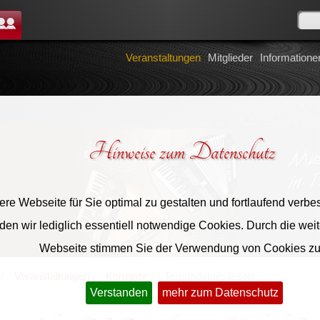
tglieder
Veranstaltungen
Mitglieder
Informatione
Hinweise zum Datenschutz
re Webseite für Sie optimal zu gestalten und fortlaufend verbe
en wir lediglich essentiell notwendige Cookies. Durch die wei
Webseite stimmen Sie der Verwendung von Cookies zu
Veranstaltungen
Konzerte
Termindetails lesen
Verstanden
mehr zum Datenschutz