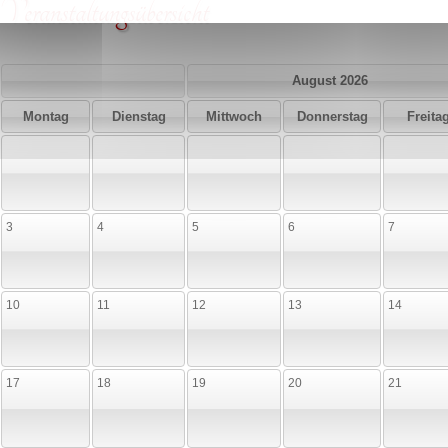
Veranstaltungsübersicht
August 2026
Montag
Dienstag
Mittwoch
Donnerstag
Freita
3
4
5
6
7
10
11
12
13
14
17
18
19
20
21