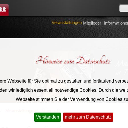
tglieder
Veranstaltungen
Mitglieder
Informatione
Hinweise zum Datenschutz
re Webseite für Sie optimal zu gestalten und fortlaufend verbe
en wir lediglich essentiell notwendige Cookies. Durch die wei
Webseite stimmen Sie der Verwendung von Cookies zu
Veranstaltungen
Übersicht
Verstanden
mehr zum Datenschutz