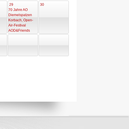
29
30
70 Jahre AO
Diemelspatzen
Korbach, Open-
Air-Festival
AOD&Friends