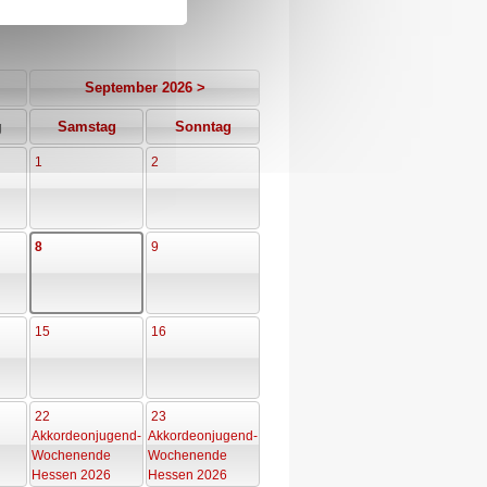
September 2026 >
g
Samstag
Sonntag
1
2
8
9
15
16
22
23
Akkordeonjugend-
Akkordeonjugend-
Wochenende
Wochenende
Hessen 2026
Hessen 2026