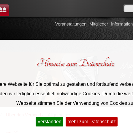
tglieder
Veranstaltungen
Mitglieder
Informatio
Hinweise zum Datenschutz
re Webseite für Sie optimal zu gestalten und fortlaufend verbe
en wir lediglich essentiell notwendige Cookies. Durch die wei
Webseite stimmen Sie der Verwendung von Cookies zu
Über den Verband
Allgemeines
Verstanden
mehr zum Datenschutz