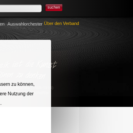
suchen
Über den Verband
nen
Auswahlorchester
ssern zu können,
tere Nutzung der
.