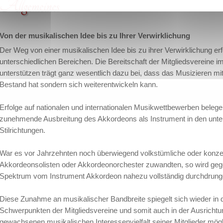
Allgemeines
Von der musikalischen Idee bis zu Ihrer Verwirklichung
Der Weg von einer musikalischen Idee bis zu ihrer Verwirklichung erf
unterschiedlichen Bereichen. Die Bereitschaft der Mitgliedsvereine im
unterstützen trägt ganz wesentlich dazu bei, dass das Musizieren m
Bestand hat sondern sich weiterentwickeln kann.
Erfolge auf nationalen und internationalen Musikwettbewerben beleg
zunehmende Ausbreitung des Akkordeons als Instrument in den unte
Stilrichtungen.
War es vor Jahrzehnten noch überwiegend volkstümliche oder konzer
Akkordeonsolisten oder Akkordeonorchester zuwandten, so wird ge
Spektrum vom Instrument Akkordeon nahezu vollständig durchdrung
Diese Zunahme an musikalischer Bandbreite spiegelt sich wieder in
Schwerpunkten der Mitgliedsvereine und somit auch in der Ausrichtu
gewachsenen musikalischen Interessenvielfalt seiner Mitglieder mö