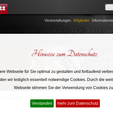
tglieder
Veranstaltungen
Mitglieder
Informatione
Hinweise zum Datenschutz
re Webseite für Sie optimal zu gestalten und fortlaufend verbe
en wir lediglich essentiell notwendige Cookies. Durch die wei
Webseite stimmen Sie der Verwendung von Cookies zu
Mitglieder
Hessen-Süd
Verstanden
mehr zum Datenschutz