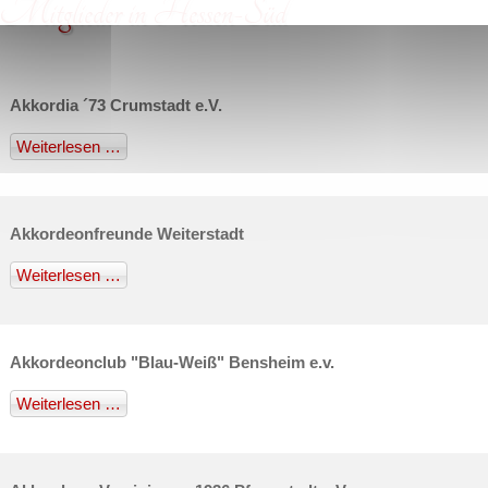
Mitglieder in Hessen-Süd
Akkordia ´73 Crumstadt e.V.
Weiterlesen …
Akkordeonfreunde Weiterstadt
Weiterlesen …
Akkordeonclub "Blau-Weiß" Bensheim e.v.
Weiterlesen …